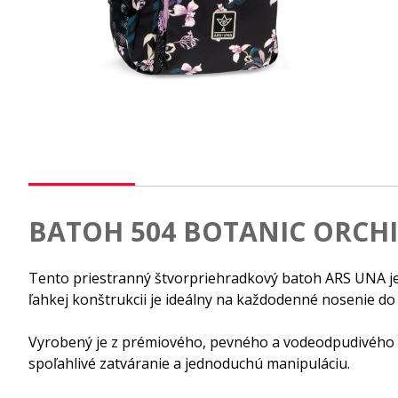
BATOH 504 BOTANIC ORCH
Tento priestranný štvorpriehradkový batoh ARS UNA je 
ľahkej konštrukcii je ideálny na každodenné nosenie do š
Vyrobený je z prémiového, pevného a vodeodpudivého ma
spoľahlivé zatváranie a jednoduchú manipuláciu.