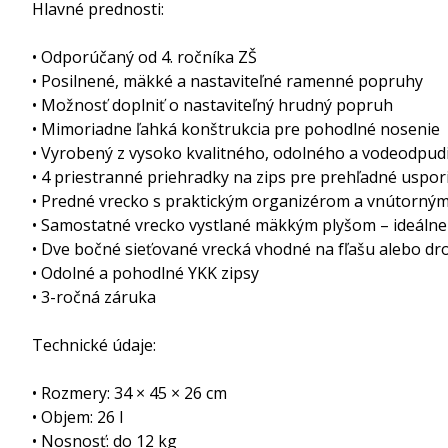
Hlavné prednosti:
• Odporúčaný od 4. ročníka ZŠ
• Posilnené, mäkké a nastaviteľné ramenné popruhy
• Možnosť doplniť o nastaviteľný hrudný popruh
• Mimoriadne ľahká konštrukcia pre pohodlné nosenie
• Vyrobený z vysoko kvalitného, odolného a vodeodpud
• 4 priestranné priehradky na zips pre prehľadné uspor
• Predné vrecko s praktickým organizérom a vnútorným
• Samostatné vrecko vystlané mäkkým plyšom – ideálne
• Dve bočné sieťované vrecká vhodné na fľašu alebo dr
• Odolné a pohodlné YKK zipsy
• 3-ročná záruka
Technické údaje:
• Rozmery: 34 × 45 × 26 cm
• Objem: 26 l
• Nosnosť: do 12 kg