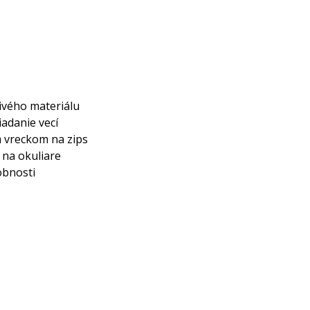
ivého materiálu
iadanie vecí
 vreckom na zips
 na okuliare
obnosti