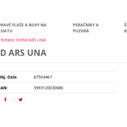
DRAVÉ FĽAŠE A BOXY NA
PERAČNÍKY A
Š
ESIATU
PUZDRÁ
 Botanic Orchid ARS UNA
ID ARS UNA
bj. čislo:
87504467
EAN:
5993120030680