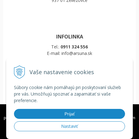
937 01 Želiezovce
INFOLINKA
Tel.:
0911 324 556
E-mail: info@arsuna.sk
Vaše nastavenie cookies
VŠETKO O NÁKUPE
Obchodné podmienky
Súbory cookie nám pomáhajú pri poskytovaní služieb
Reklamačný poriadok
pre vás. Umožňujú spoznať a zapamätať si vaše
Doprava a platba
preferencie.
COOKIES
Veľkoobchod
Tieto internetové stránky používajú k poskytovaniu služieb,
Prijať
personalizácií reklám a analýze návštevnosti súbory cookie. Používaním
týchto internetových stránok s tým súhlasíte.
Ďalšie informácie
Nastaviť
© 2026 Školské tašky, batohy a zdravé fľaše ARS UNA •
tvorba eshopu cez
Rozumiem
UNIobchod
,
webhosting
spoločnosti
WEBYGROUP