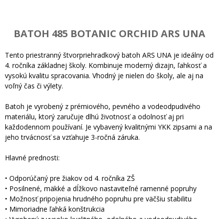
BATOH 485 BOTANIC ORCHID ARS UNA
Tento priestranný štvorpriehradkový batoh ARS UNA je ideálny od
4. ročníka základnej školy. Kombinuje moderný dizajn, ľahkosť a
vysokú kvalitu spracovania. Vhodný je nielen do školy, ale aj na
voľný čas či výlety.
Batoh je vyrobený z prémiového, pevného a vodeodpudivého
materiálu, ktorý zaručuje dlhú životnosť a odolnosť aj pri
každodennom používaní. Je vybavený kvalitnými YKK zipsami a na
jeho trvácnosť sa vzťahuje 3-ročná záruka.
Hlavné prednosti:
• Odporúčaný pre žiakov od 4. ročníka ZŠ
• Posilnené, mäkké a dĺžkovo nastaviteľné ramenné popruhy
• Možnosť pripojenia hrudného popruhu pre väčšiu stabilitu
• Mimoriadne ľahká konštrukcia