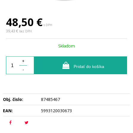
48,50
€
s DPH
39,43 €
bez DPH
Skladom
+
Pridať do košíka
-
Obj. čislo:
87485467
EAN:
5993120030673