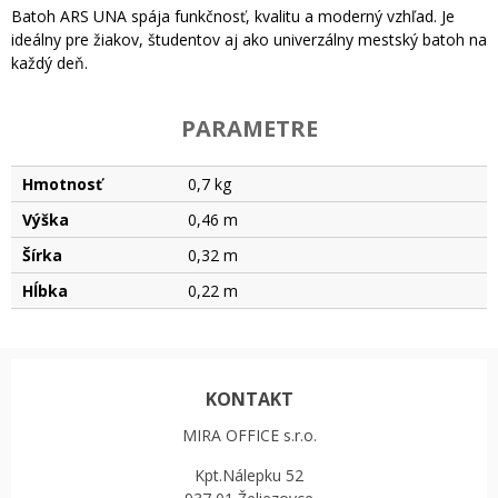
Batoh ARS UNA spája funkčnosť, kvalitu a moderný vzhľad. Je
ideálny pre žiakov, študentov aj ako univerzálny mestský batoh na
každý deň.
PARAMETRE
Hmotnosť
0,7 kg
Výška
0,46 m
Šírka
0,32 m
Hĺbka
0,22 m
KONTAKT
MIRA OFFICE s.r.o.
Kpt.Nálepku 52