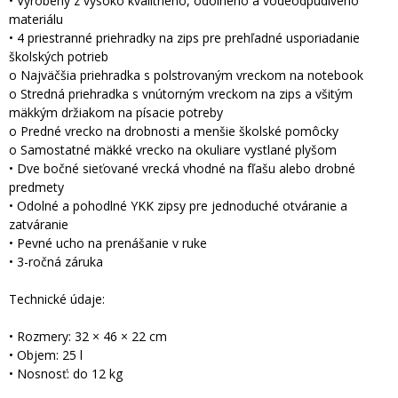
• Vyrobený z vysoko kvalitného, odolného a vodeodpudivého
materiálu
• 4 priestranné priehradky na zips pre prehľadné usporiadanie
školských potrieb
o Najväčšia priehradka s polstrovaným vreckom na notebook
o Stredná priehradka s vnútorným vreckom na zips a všitým
mäkkým držiakom na písacie potreby
o Predné vrecko na drobnosti a menšie školské pomôcky
o Samostatné mäkké vrecko na okuliare vystlané plyšom
• Dve bočné sieťované vrecká vhodné na fľašu alebo drobné
predmety
• Odolné a pohodlné YKK zipsy pre jednoduché otváranie a
zatváranie
• Pevné ucho na prenášanie v ruke
• 3-ročná záruka
Technické údaje:
• Rozmery: 32 × 46 × 22 cm
• Objem: 25 l
• Nosnosť: do 12 kg